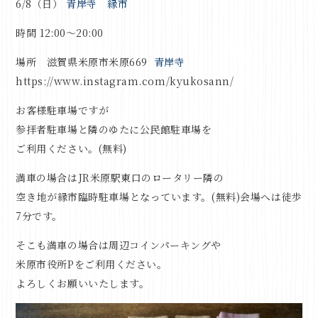
6/8（日）
青岸寺 縁市
時間
12:00
〜
20:00
場所 滋賀県米原市米原
669
青岸寺
https://www.instagram.com/kyukosann/
お客様駐車場ですが
参拝者駐車場と隣のゆたに公民館駐車場を
ご利用ください。
(
無料
)
満車の場合は
JR
米原駅東口のロータリー隣の
空き地が縁市臨時駐車場となっています。
(
無料
)
会場へは徒歩
7
分です。
そこも満車の場合は周辺コインパーキングや
米原市役所
P
をご利用ください。
よろしくお願いいたします。