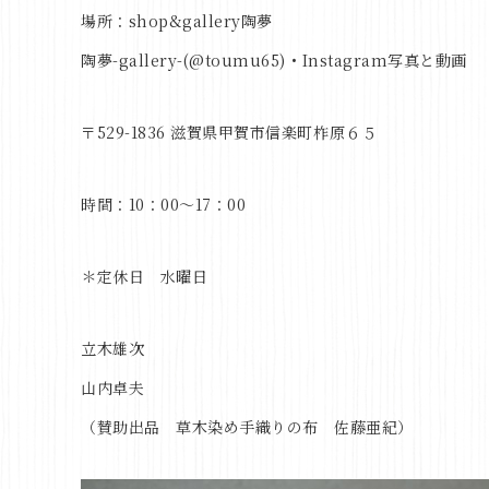
場所：
shop&gallery
陶夢
陶夢-gallery-(@toumu65) • Instagram写真と動画
〒
529-1836
滋賀県甲賀市信楽町柞原６５
時間：
10
：
00
～
17
：
00
＊定休日 水曜日
立木雄次
山内卓夫
（賛助出品 草木染め手織りの布 佐藤亜紀）