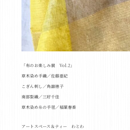
「布のお楽しみ展 Vol.2」
草木染め手織／佐藤亜紀
こぎん刺し／角舘徳子
南部裂織／三好千佳
草木染め糸の手毬／稲葉春香
アートスペース＆ティー わとわ