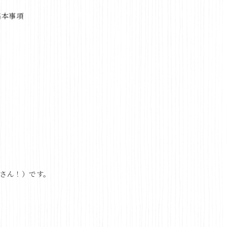
基本事項
こさん！）です。
。