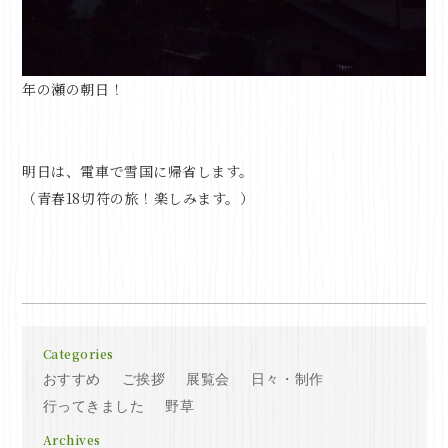
年の瀬の朝日！
明日は、電車で雪国に帰省します。
（青春18切符の旅！楽しみます。）
Categories
おすすめ
ご挨拶
展覧会
日々・制作
行ってきました
野草
Archives