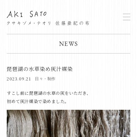
NEWS
琵琶湖の水草染め灰汁媒染
2023.09.21
日々・制作
すこし前に琵琶湖の水草の灰を
いただき、
初めて灰汁媒染で染めました。