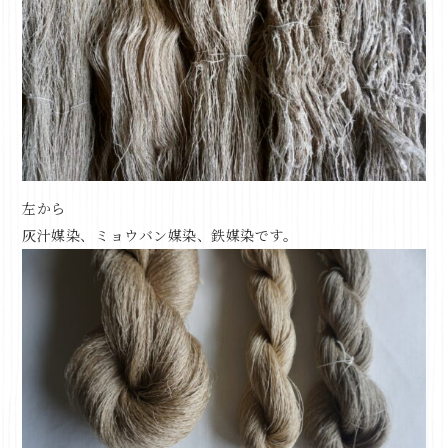
左から
灰汁媒染、
ミョウバン媒染、
鉄媒染
です。