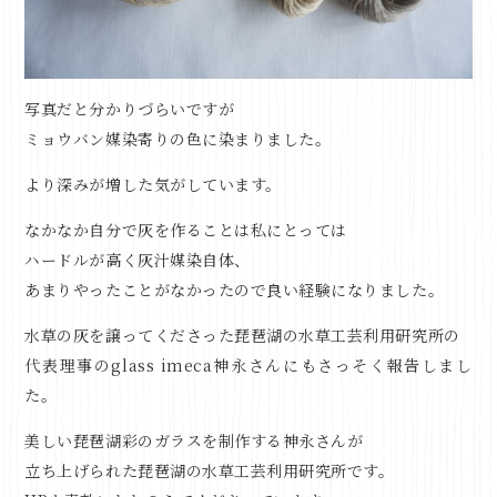
写真だと分かりづらいですが
ミョウバン媒染寄りの色に
染まりました。
より深みが増した気がしています。
なかなか自分で灰を作ることは
私にとっては
ハードルが高く灰汁媒染自体、
あまりやったことがなかったので
良い経験になりました。
水草の灰を譲ってくださった
琵琶湖の水草工芸利用研究所の
代表理事のglass imeca神永さんにもさっそく報告しまし
た。
美しい琵琶湖彩のガラスを制作する神永さんが
立ち上げられた琵琶湖の水草工芸利用研究所です。