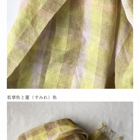
若草色と菫（すみれ）色