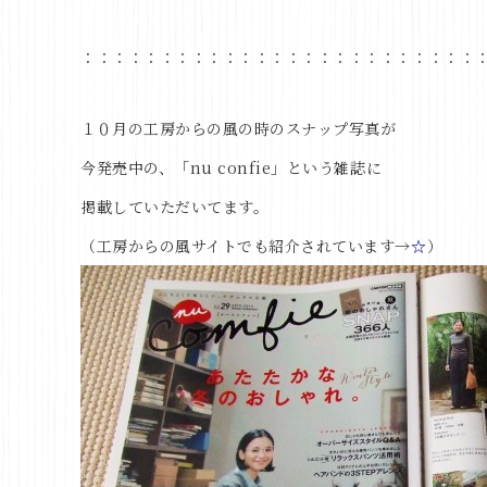
：：：：：：：：：：：：：：：：：：：：：：：：：
１０月の工房からの風の時のスナップ写真が
今発売中の、「nu confie」という雑誌に
掲載していただいてます。
（工房からの風サイトでも紹介されています→
☆
）