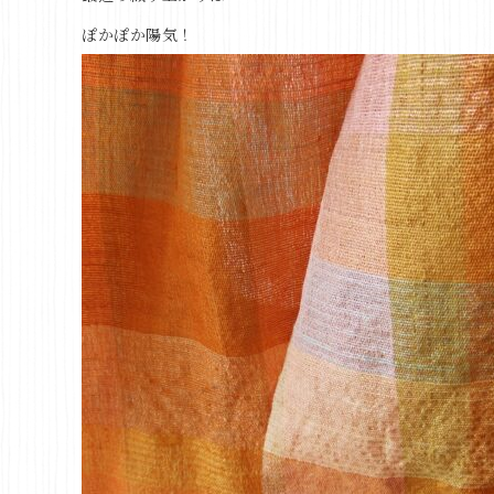
ぽかぽか陽気！