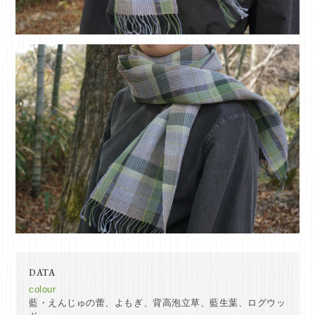
DATA
colour
藍・えんじゅの蕾、よもぎ、背高泡立草、藍生葉、ログウッ